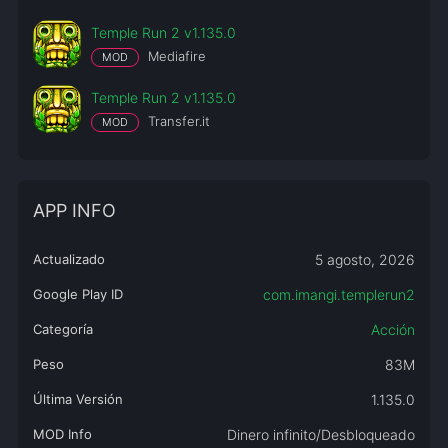
Temple Run 2 v1.135.0
Mediafire
MOD
Temple Run 2 v1.135.0
Transfer.it
MOD
APP INFO
Actualizado
5 agosto, 2026
Google Play ID
com.imangi.templerun2
Categoría
Acción
Peso
83M
Última Versión
1.135.0
MOD Info
Dinero infinito/Desbloqueado