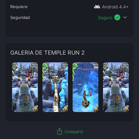
android
Requiere
Android 4.4+
check_circle
expand_more
Seguridad
Seguro
GALERIA DE TEMPLE RUN 2
ios_share
Compartir