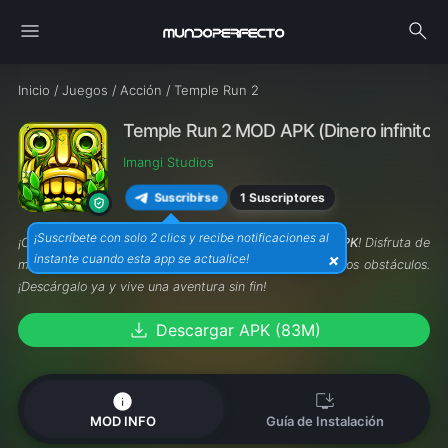
menu
search
Inicio
/
Juegos
/
Acción
/
Temple Run 2
Temple Run 2 MOD APK (Dinero infinito) v
Imangi Studios
1 Suscriptores
Suscribirse
¡Suscríbete con solo 2 clics y recibe notificaciones al
¡Corre más rápido que nunca con
Temple Run 2 MOD APK
! Disfruta de
×
instante cuando esta app se actualice!
monedas y gemas ilimitadas mientras desafías todos los obstáculos.
¡Descárgalo ya y vive una aventura sin fin!
download
Descargar APK (83M)
info
install_desktop
MOD INFO
Guía de Instalación