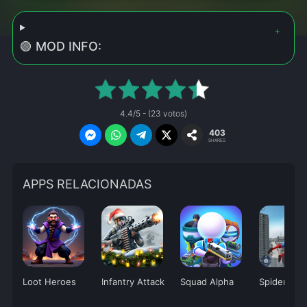
🟢 MOD INFO:
4.4/5 - (23 votos)
403
SHARES
APPS RELACIONADAS
Loot Heroes
Infantry Attack
Squad Alpha
Spider Figh